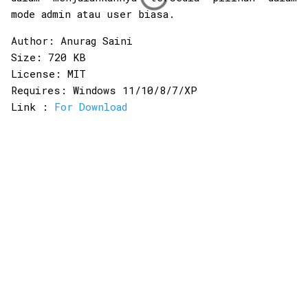
mode admin atau user biasa.
Author: Anurag Saini
Size: 720 KB
License: MIT
Requires: Windows 11/10/8/7/XP
Link :
For Download
K
o
m
e
n
t
a
r