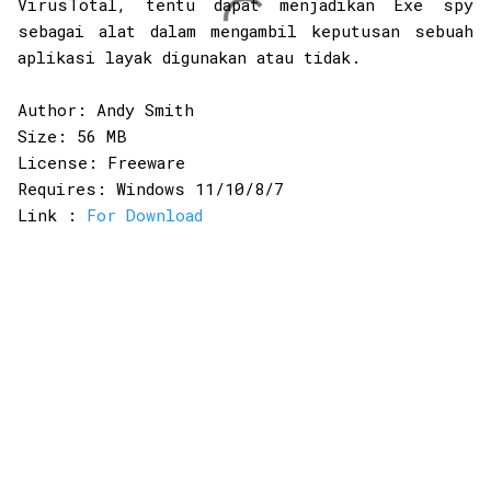
VirusTotal, tentu dapat menjadikan Exe spy
sebagai alat dalam mengambil keputusan sebuah
aplikasi layak digunakan atau tidak.
Author: Andy Smith
Size: 56 MB
License: Freeware
Requires: Windows 11/10/8/7
Link :
For Download
K
o
m
e
n
t
a
r