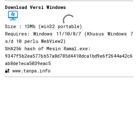
Download Versi Windows
Size : 13Mb (win32 portable)
Requires: Windows 11/10/8/7 (Khusus Windows 7
s/d 10 perlu WebView2)
SHA256 hash of Mesin Ramal.exe:
9347f5b2ea5776b57a8d785d4410dca1bd9e6f2644a42c6
ab8de1eca5039eac5
🔐 www.tanpa.info
K
o
m
e
n
t