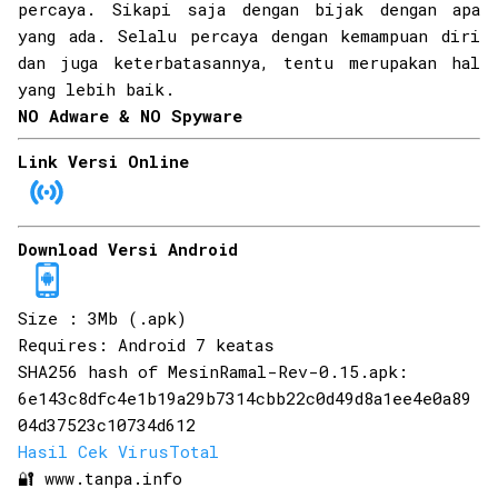
percaya. Sikapi saja dengan bijak dengan apa
yang ada. Selalu percaya dengan kemampuan diri
dan juga keterbatasannya, tentu merupakan hal
yang lebih baik.
NO Adware & NO Spyware
Link Versi Online
Download Versi Android
Size : 3Mb (.apk)
Requires: Android 7 keatas
SHA256 hash of MesinRamal-Rev-0.15.apk:
6e143c8dfc4e1b19a29b7314cbb22c0d49d8a1ee4e0a89
04d37523c10734d612
Hasil Cek VirusTotal
🔐 www.tanpa.info